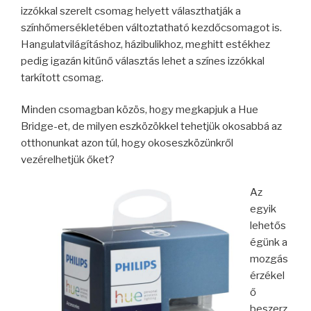
izzókkal szerelt csomag helyett választhatják a
színhőmersékletében változtatható kezdőcsomagot is.
Hangulatvilágításhoz, házibulikhoz, meghitt estékhez
pedig igazán kitűnő választás lehet a színes izzókkal
tarkított csomag.
Minden csomagban közös, hogy megkapjuk a Hue
Bridge-et, de milyen eszközökkel tehetjük okosabbá az
otthonunkat azon túl, hogy okoseszközünkről
vezérelhetjük őket?
Az
egyik
lehetős
égünk a
mozgás
érzékel
ő
beszerz