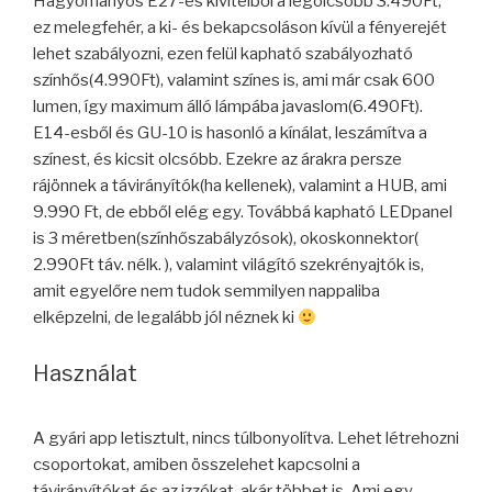
Hagyományos E27-es kivitelből a legolcsóbb 3.490Ft,
ez melegfehér, a ki- és bekapcsoláson kívül a fényerejét
lehet szabályozni, ezen felül kapható szabályozható
színhős(4.990Ft), valamint színes is, ami már csak 600
lumen, így maximum álló lámpába javaslom(6.490Ft).
E14-esből és GU-10 is hasonló a kínálat, leszámítva a
színest, és kicsit olcsóbb. Ezekre az árakra persze
rájönnek a távirányítók(ha kellenek), valamint a HUB, ami
9.990 Ft, de ebből elég egy. Továbbá kapható LEDpanel
is 3 méretben(színhőszabályzósok), okoskonnektor(
2.990Ft táv. nélk. ), valamint világító szekrényajtók is,
amit egyelőre nem tudok semmilyen nappaliba
elképzelni, de legalább jól néznek ki
Használat
A gyári app letisztult, nincs túlbonyolítva. Lehet létrehozni
csoportokat, amiben összelehet kapcsolni a
távirányítókat és az izzókat, akár többet is. Ami egy