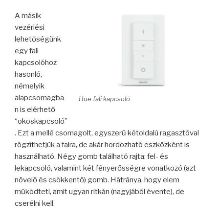
A másik
vezérlési
lehetőségünk
egy fali
kapcsolóhoz
hasonló,
némelyik
alapcsomagba
Hue fali kapcsoló
n is elérhető
“okoskapcsoló”
. Ezt a mellé csomagolt, egyszerű kétoldalú ragasztóval
rögzíthetjük a falra, de akár hordozható eszközként is
használható. Négy gomb található rajta: fel- és
lekapcsoló, valamint két fényerősségre vonatkozó (azt
növelő és csökkentő) gomb. Hátránya, hogy elem
működteti, amit ugyan ritkán (nagyjából évente), de
cserélni kell.