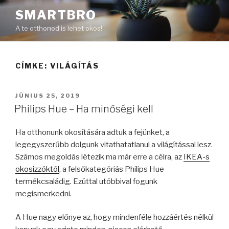
Tartalomhoz
SMARTBRO
A te otthonod is lehet okos!
CÍMKE:
VILÁGÍTÁS
BEKÜLDVE:
JÚNIUS 25, 2019
Philips Hue – Ha minőségi kell
Ha otthonunk okosítására adtuk a fejünket, a
legegyszerűbb dolgunk vitathatatlanul a világítással lesz.
Számos megoldás létezik ma már erre a célra, az
IKEA-s
okosizzóktól
, a felsőkategóriás Philips Hue
termékcsaládig. Ezúttal utóbbival fogunk
megismerkedni.
A Hue nagy előnye az, hogy mindenféle hozzáértés nélkül