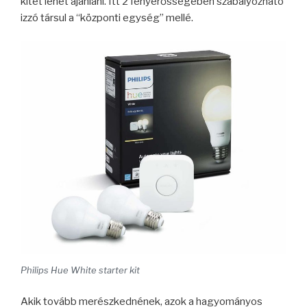
kitet lehet ajánlani. Itt 2 fényerősségében szabályozható
izzó társul a “központi egység” mellé.
Philips Hue White starter kit
Akik tovább merészkednének, azok a hagyományos