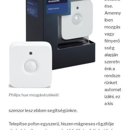
ése.
Amenny
iben
mozgás
vagy
fényerő
sség
alapján
szeretn
énk a
rendsze
rünket
automat
Philips hue mozgásérzékelő
izálni, ez
a kis
szenzor lesz ebben segítségünkre.
Telepítse pofon egyszerű, hiszen mágneses rögzítője