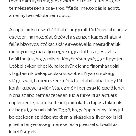
révén bármilyen mágnesezhető felületre feltehető, de
természetesen a csavaros, “fúrós” megoldás is adott,
amennyiben előbbi nem opció.
Az app-on keresztül állítható, hogy mit történjen abban az
esetben, ha mozgást érzékel a szenzor: kapcsolhatunk
fel/le bizonyos izzókat akár egyesével is, megadhatjuk
mennyi ideig maradjon égve egy adott izzó, és azt is
beállíthatjuk, hogy milyen fényérzékenységgel figyeljen.
Utóbbi akkor lehet jó, ha kedvünk lenne finomhangolni
világításunk bekapcsolási küszöbét. Nyáron sokáig
világos van, ha nem szeretnénk belefutni abba, hogy túl
korán kapcsol a világítás, ez még igencsak jó opció lehet.
Noha az app természetesen tudja figyelni az aktuális
naplemente, napfelkelte időpontokat, a tapasztalatunk
az, hogy igencsak lakásfüggő, hogy épp mennyi fény jut
be ezekben az időpontokban a lakásokba. Ilyenkor is jól
jöhet a fényerősség mérése, és a precízebb beállítási
lehetőségek.