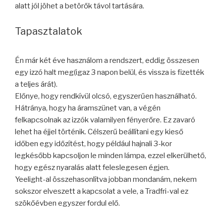
alatt jól jöhet a betörők távol tartására.
Tapasztalatok
Én már két éve használom a rendszert, eddig összesen
egy izzó halt meg(igaz 3 napon belül, és vissza is fizették
a teljes árát).
Előnye, hogy rendkívül olcsó, egyszerűen használható.
Hátránya, hogy ha áramszünet van, a végén
felkapcsolnak az izzók valamilyen fényerőre. Ez zavaró
lehet ha éjjel történik. Célszerű beállítani egy kieső
időben egy időzítést, hogy például hajnali 3-kor
legkésőbb kapcsoljon le minden lámpa, ezzel elkerülhető,
hogy egész nyaralás alatt feleslegesen égjen.
Yeelight-al összehasonlítva jobban mondanám, nekem
sokszor elveszett a kapcsolat a vele, a Tradfri-val ez
szökőévben egyszer fordul elő.