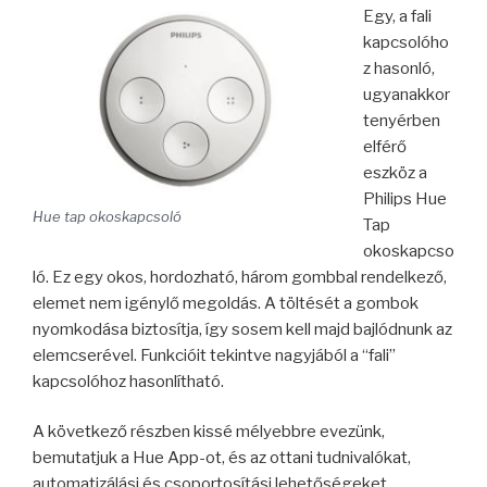
Egy, a fali
kapcsolóho
z hasonló,
ugyanakkor
tenyérben
elférő
eszköz a
Philips Hue
Hue tap okoskapcsoló
Tap
okoskapcso
ló. Ez egy okos, hordozható, három gombbal rendelkező,
elemet nem igénylő megoldás. A töltését a gombok
nyomkodása biztosítja, így sosem kell majd bajlódnunk az
elemcserével. Funkcióit tekintve nagyjából a “fali”
kapcsolóhoz hasonlítható.
A következő részben kissé mélyebbre evezünk,
bemutatjuk a Hue App-ot, és az ottani tudnivalókat,
automatizálási és csoportosítási lehetőségeket,