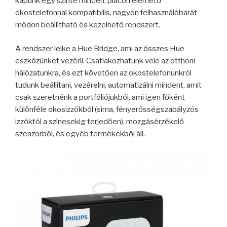
kapunk egy szinte minden, piacon elérhető
okostelefonnal kompatibilis, nagyon felhasználóbarát
módon beállítható és kezelhető rendszert.
A rendszer lelke a Hue Bridge, ami az összes Hue
eszközünket vezérli. Csatlakozhatunk vele az otthoni
hálózatunkra, és ezt követően az okostelefonunkról
tudunk beállítani, vezérelni, automatizálni mindent, amit
csak szeretnénk a portfóliójukból, ami igen főként
különféle okosizzókból (sima, fényerősségszabályzós
izzóktól a színesekig terjedően), mozgásérzékelő
szenzorból, és egyéb termékekből áll.