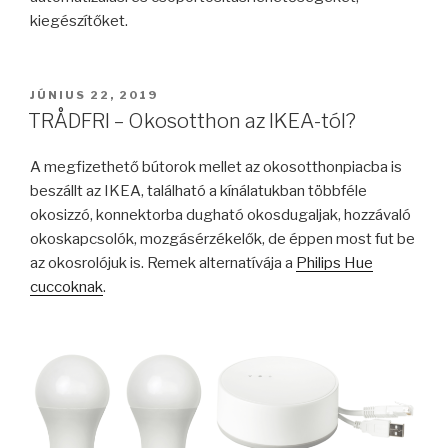
kiegészítőket.
BEKÜLDVE:
JÚNIUS 22, 2019
TRÅDFRI – Okosotthon az IKEA-tól?
A megfizethető bútorok mellet az okosotthonpiacba is
beszállt az IKEA, található a kínálatukban többféle
okosizzó, konnektorba dugható okosdugaljak, hozzávaló
okoskapcsolók, mozgásérzékelők, de éppen most fut be
az okosrolójuk is. Remek alternatívája a
Philips Hue
cuccoknak
.