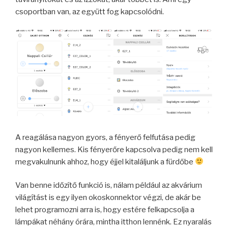
csoportban van, az együtt fog kapcsolódni.
A reagálása nagyon gyors, a fényerő felfutása pedig
nagyon kellemes. Kis fényerőre kapcsolva pedig nem kell
megvakulnunk ahhoz, hogy éjjel kitaláljunk a fürdőbe
Van benne időzítő funkció is, nálam például az akvárium
világítást is egy ilyen okoskonnektor végzi, de akár be
lehet programozni arra is, hogy estére felkapcsolja a
lámpákat néhány órára, mintha itthon lennénk. Ez nyaralás